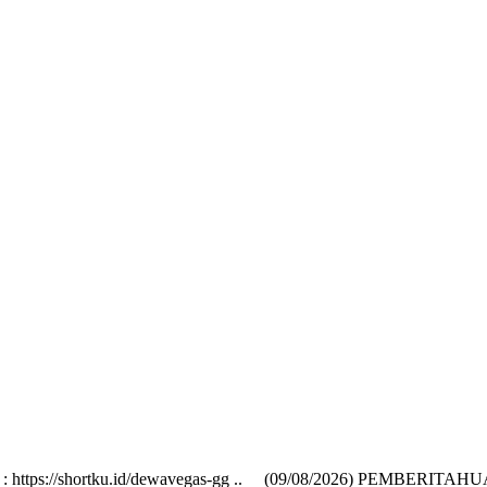
: https://shortku.id/dewavegas-gg ..
(09/08/2026)
PEMBERITAHUA