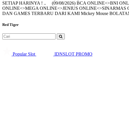
SETIAP HARINYA ! ..
(09/08/2026)
BCA ONLINE<>BNI ON
ONLINE<>MEGA ONLINE<>JENIUS ONLINE<>SINARMAS 
DAN GAMES TERBARU DARI KAMI Mickey Mouse BOLATA
Red Tiger
Popular Slot
IDNSLOT
PROMO