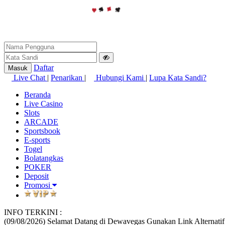
Daftar
Masuk
Live Chat
|
Penarikan
|
Hubungi Kami
|
Lupa Kata Sandi?
Beranda
Live Casino
Slots
ARCADE
Sportsbook
E-sports
Togel
Bolatangkas
POKER
Deposit
Promosi
INFO TERKINI :
(09/08/2026)
Selamat Datang di Dewavegas Gunakan Link Alternatif 