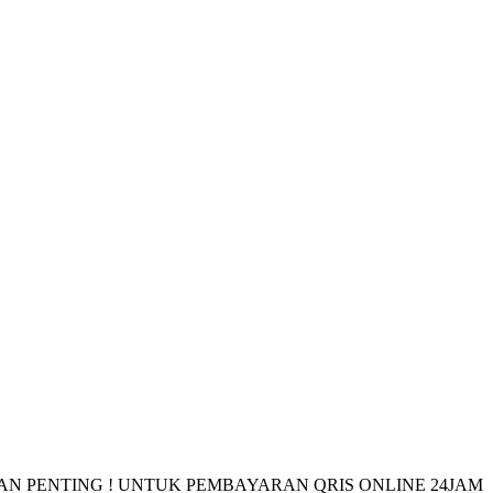
N PENTING ! UNTUK PEMBAYARAN QRIS ONLINE 24JAM