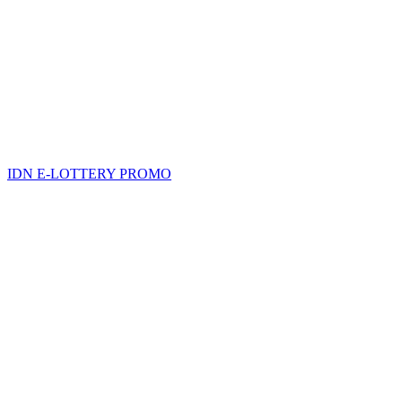
IDN E-LOTTERY
PROMO